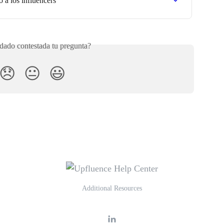
 a los influencers
ado contestada tu pregunta?
😞
😐
😃
Additional Resources