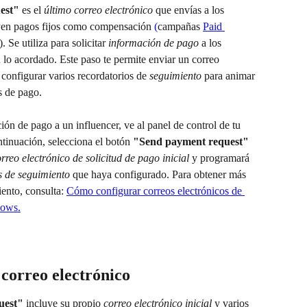
est"
 es el 
último correo electrónico
 que envías a los 
uyen pagos fijos como compensación 
(
campañas 
Paid 
). Se utiliza para solicitar 
información de pago
 a los 
lo acordado. Este paso te permite enviar un correo 
 configurar varios recordatorios de 
seguimiento
 para animar 
s de pago.
ción de pago a un influencer, ve al panel de control de tu 
ntinuación, selecciona el botón 
"Send payment request"
rreo electrónico de solicitud de pago inicial
 y programará 
s de seguimiento
 que haya configurado. Para obtener más 
ento, consulta: 
Cómo configurar correos electrónicos de 
lows.
l correo electrónico
uest"
 incluye su propio 
correo electrónico inicial
y varios 