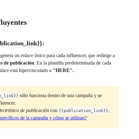
fluyentes
blication_link}}:
 genera un enlace único para cada influencer, que redirige a 
es de publicación
. En la plantilla predeterminada de cada 
nlace está hipervinculado a 
"HERE".
 sólo funciona dentro de una campaña y se 
n_link}}
luencer.
lectrónico de publicación
 con 
, 
{{publication_link}}
specíficos de la campaña y cómo se utilizan?