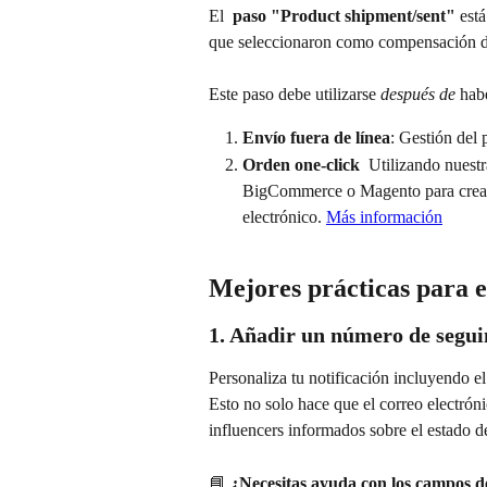
El 
 paso "Product shipment/sent"
 est
que seleccionaron como compensación d
Este paso debe utilizarse 
después de
 hab
Envío fuera de línea
: Gestión del
Orden one-click 
 Utilizando nuest
BigCommerce o Magento para crear 
electrónico. 
Más información
Mejores prácticas para e
1. Añadir un número de segu
Personaliza tu notificación incluyendo el
Esto no solo hace que el correo electrón
influencers informados sobre el estado d
📘 
¿Necesitas ayuda con los campos d