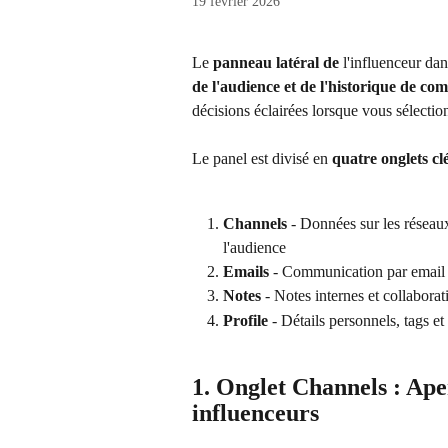
19 février 2026
Le 
panneau latéral de
 l'influenceur da
de l'audience et de l'historique de co
décisions éclairées lorsque vous sélecti
Le panel est divisé en 
quatre onglets cl
Channels
 - Données sur les réseau
l'audience
Emails
 - Communication par email e
Notes
 - Notes internes et collabora
Profile 
- Détails personnels, tags e
1. Onglet Channels : Ape
influenceurs