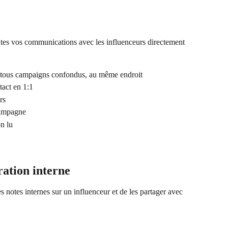
utes vos communications avec les influenceurs directement 
l, tous campaigns confondus, au même endroit
tact en 1:1
rs
campagne
n lu
ration interne
s notes internes sur un influenceur et de les partager avec 