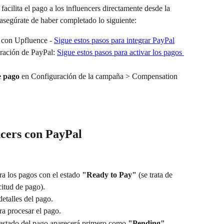
acilita el pago a los influencers directamente desde la 
asegúrate de haber completado lo siguiente:
 
con Upfluence - 
Sigue estos pasos para integrar PayPal
uración de PayPal: 
Sigue estos pasos para activar los pagos 
e pago
 en Configuración de la campaña > Compensation
ncers con PayPal
ltra los pagos con el estado 
"Ready to Pay"
 (se trata de 
citud de pago).
detalles del pago.
ra procesar el pago.
 estado del pago aparecerá primero como 
"Pending"