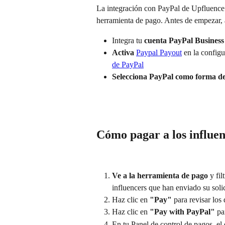
La integración con PayPal de Upfluence f
herramienta de pago. Antes de empezar, 
Integra tu 
cuenta PayPal Business
Activa
Paypal Payout
 en la config
de PayPal
Selecciona PayPal como forma d
Cómo pagar a los influe
Ve a la herramienta de pago
 y fi
influencers que han enviado su soli
Haz clic en 
"Pay"
 para revisar los 
Haz clic en 
"Pay with PayPal"
 pa
En tu Panel de control de pagos, el