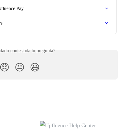
pfluence Pay
rs
ado contestada tu pregunta?
😞
😐
😃