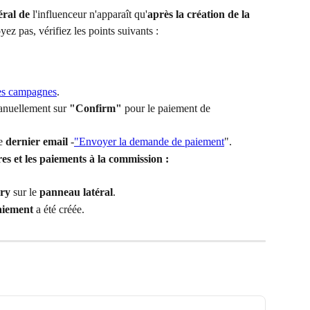
éral de
 l'influenceur n'apparaît qu'
après la création de la 
yez pas, vérifiez les points suivants :
des campagnes
.
anuellement sur 
"Confirm"
 pour le paiement de 
e 
dernier email 
-
"Envoyer la demande de paiement
".
s et les paiements à la commission :
ory
 sur le 
panneau latéral
.
aiement
 a été créée.