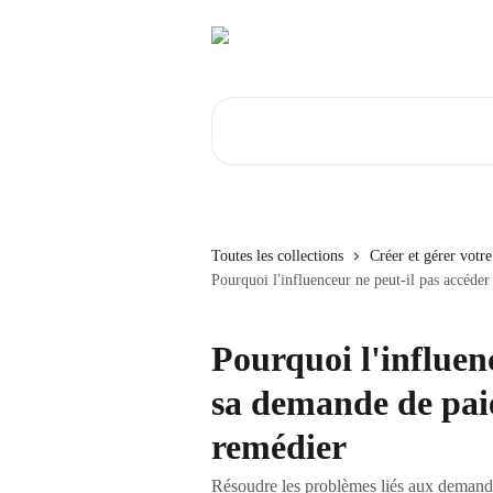
Passer au contenu principal
Rechercher un article...
Toutes les collections
Créer et gérer vot
Pourquoi l'influenceur ne peut-il pas accéd
Pourquoi l'influen
sa demande de pa
remédier
Résoudre les problèmes liés aux demandes