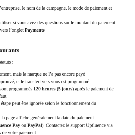
l’entreprise, le nom de la campagne, le mode de paiement et 
 utiliser si vous avez des questions sur le montant du paiement
vers l’onglet 
Payments
courants
tatuts :
iement, mais la marque ne l’a pas encore payé
approuvé, et le transfert vers vous est programmé
ts sont programmés 
120 heures (5 jours)
 après le paiement de 
faut
te étape peut être ignorée selon le fonctionnement du 
s, la page affiche généralement la date du paiement
uence Pay
 ou 
PayPal
). Contactez le support Upfluence via 
ils de votre paiement