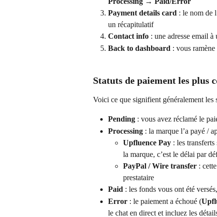
Processing → Paid/Error
Payment details card
 : le nom de 
un récapitulatif
Contact info
 : une adresse email à
Back to dashboard
 : vous ramène 
Statuts de paiement les plus 
Voici ce que signifient généralement les s
Pending
 : vous avez réclamé le pa
Processing
 : la marque l’a payé / 
Upfluence Pay
 : les transfer
la marque, c’est le délai par dé
PayPal / Wire transfer
 : cet
prestataire
Paid
 : les fonds vous ont été versé
Error
 : le paiement a échoué (
Upfl
le chat en direct et incluez les déta