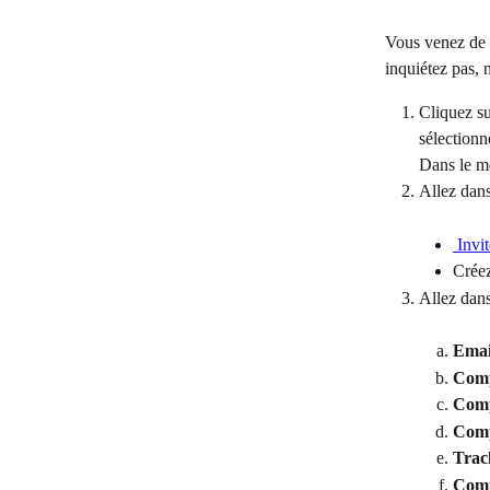
Vous venez de 
inquiétez pas,
Cliquez su
sélectionn
Dans le m
Allez dans
 Invi
Créez
Allez dans
Emai
Comp
Compt
Comp
Trac
Comp