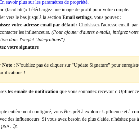
En savoir plus sur les paramètres de propriété.
ar 
(facultatif)
:
 Téléchargez une image de profil pour votre compte.
ler vers le bas jusqu'à la section 
Email settings
, vous pouvez :
issez votre adresse email par défaut :
 Choisissez l'adresse email  par 
contacter les influenceurs. 
(Pour ajouter d'autres e-mails, intégrez votre
tion dans l'onglet "Integrations").
tez votre signature
 Note :
 N'oubliez pas de cliquer sur "Update Signature" pour enregistr
difications !
sez les 
emails de notification
 que vous souhaitez recevoir d'Upfluence
pte entièrement configuré, vous êtes prêt à explorer Upfluence et à c
ec des influenceurs. Si vous avez besoin de plus d'aide, n'hésitez pas à
 Q&A. 🚀