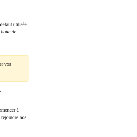
défaut utilisée 
 boîte de 
er vos 
.
ommencer à 
 rejoindre nos 