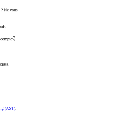
e ? Ne vous 
puis 
e compte👇.
iques.
ing (AST)
.