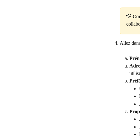
💡 
Con
collabo
Allez dans
Prén
Adre
utili
Préfé
Propr