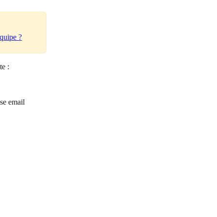
 
quipe ?
te :
sse email 