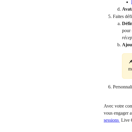
Avat
Faites défi
Défin
pour 
récep
Ajou

mo
Personnali
Avec votre com
vous engager av
sessions 
 Live