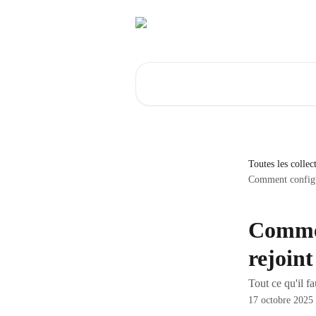
Passer au contenu principal
Rechercher un article...
Toutes les collec
Comment configur
Commen
rejoin
Tout ce qu'il f
17 octobre 2025