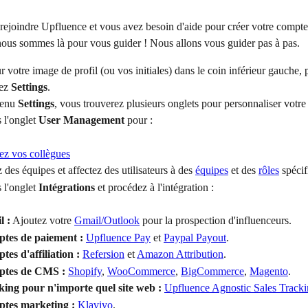
rejoindre Upfluence et vous avez besoin d'aide pour créer votre compt
 nous sommes là pour vous guider ! Nous allons vous guider pas à pas.
r votre image de profil (ou vos initiales) dans le coin inférieur gauche, 
ez 
Settings
.
enu 
Settings
, vous trouverez plusieurs onglets pour personnaliser votr
 l'onglet 
User Management
 pour :
tez vos collègues
 des équipes et affectez des utilisateurs à des 
équipes
 et des 
rôles
 spécif
 l'onglet 
Intégrations
 et procédez à l'intégration :
l :
 Ajoutez votre 
Gmail/Outlook
 pour la prospection d'influenceurs.
tes de paiement :
Upfluence Pay
 et 
Paypal Payout
.
es d'affiliation :
Refersion
 et 
Amazon Attribution
.
tes de CMS :
Shopify
, 
WooCommerce
, 
BigCommerce
, 
Magento
.
king pour n'importe quel site web :
Upfluence Agnostic Sales Track
tes marketing :
Klaviyo
.