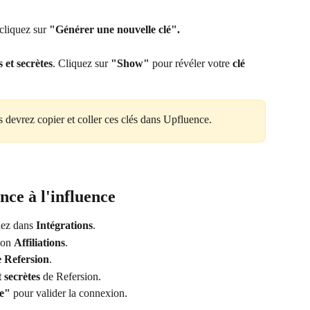
cliquez sur 
"Générer une nouvelle clé".
 et secrètes
. Cliquez sur 
"Show"
 pour révéler votre 
clé 
s devrez copier et coller ces clés dans Upfluence.
nce à l'influence
llez dans 
Intégrations
.
ion 
Affiliations
.
e Refersion
.
 secrètes
 de Refersion.
te"
 pour valider la connexion.