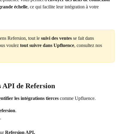
grande échelle
, ce qui facilite leur intégration à votre 
iens Refersion, tout le 
suivi des ventes
 se fait dans 
ous voulez 
tout suivre dans Upfluence
, consultez nos 
s API de Refersion
ntifier les intégrations tierces
 comme Upfluence.
fersion
.
.
ur 
Refersion API.