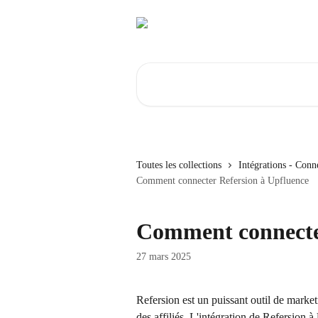
Passer au contenu principal
Rechercher un article...
Toutes les collections
Intégrations - Conn
Comment connecter Refersion à Upfluence
Comment connecter
27 mars 2025
Refersion est un puissant outil de marketi
des affiliés. L'intégration de Refersion 