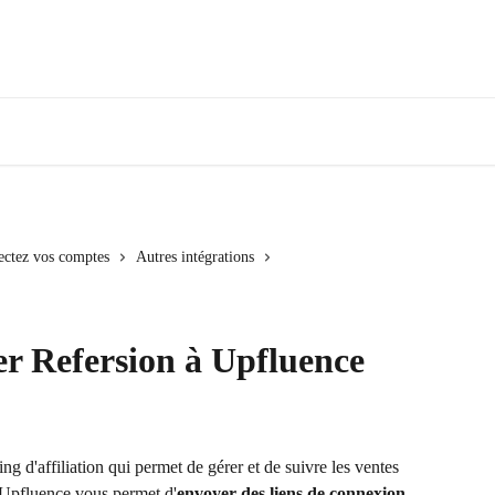
ectez vos comptes
Autres intégrations
 Refersion à Upfluence
ng d'affiliation qui permet de gérer et de suivre les ventes 
à Upfluence vous permet d'
envoyer des liens de connexion 