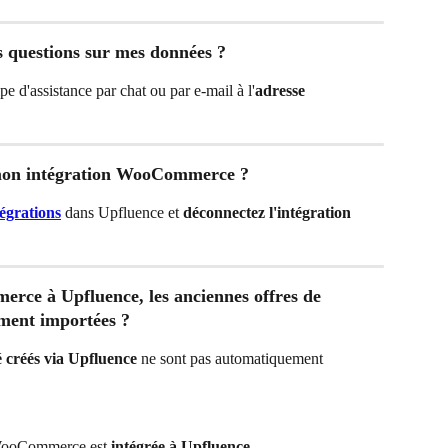
des questions sur mes données ?
e d'assistance par chat ou par e-mail à l'
adresse 
mon intégration WooCommerce ?
tégrations
 dans Upfluence et 
déconnectez l'intégration 
rce à Upfluence, les anciennes offres de 
ement importées ?
 créés via Upfluence
 ne sont pas automatiquement 
WooCommerce est 
intégrée à Upfluence
.