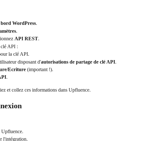
e bord WordPress
.
amètres
.
tionnez 
API REST
.
 clé API :
our la clé API.
ilisateur disposant d'
autorisations de partage de clé API
.
ure/Ecriture
 (important !).
API
.
iez et collez ces informations dans Upfluence.
nnexion
s Upfluence.
 l'intégration.