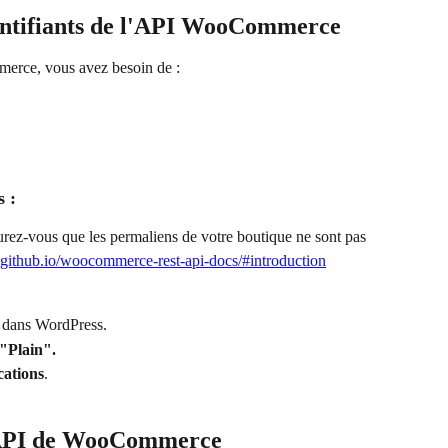
dentifiants de l'API WooCommerce
erce, vous avez besoin de :
s :
surez-vous que les permaliens de votre boutique ne sont pas 
github.io/woocommerce-rest-api-docs/#introduction
 dans WordPress.
"Plain".
cations
.
s API de WooCommerce