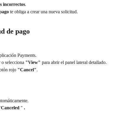
 incorrectos
.
 pago
 te obliga a crear una nueva solicitud.
ud de pago
aplicación Payments.
r o selecciona 
"View"
 para abrir el panel lateral detallado.
otón rojo 
"Cancel"
.
automáticamente.
"Canceled
 " 
.