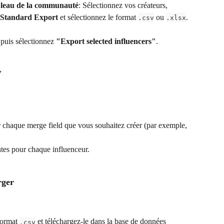
bleau de la communauté
: Sélectionnez vos créateurs, 
 Standard Export 
et sélectionnez le format 
 ou 
.
.csv
.xlsx
 puis sélectionnez 
"Export selected influencers"
.
V
 chaque merge field que vous souhaitez créer (par exemple, 
tes pour chaque influenceur.
rger
format 
 et téléchargez-le dans la base de données 
.csv