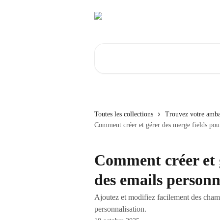
Passer au contenu principal
Rechercher un article...
Toutes les collections
Trouvez votre amba
Comment créer et gérer des merge fields pour
Comment créer et g
des emails personn
Ajoutez et modifiez facilement des champs
personnalisation.