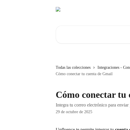
Ir al contenido principal
Buscar artículos...
Todas las colecciones
Integraciones - Con
Cómo conectar tu cuenta de Gmail
Cómo conectar tu 
Integra tu correo electrónico para envia
29 de octubre de 2025
Upfluence te permite integrar tu 
cuenta 