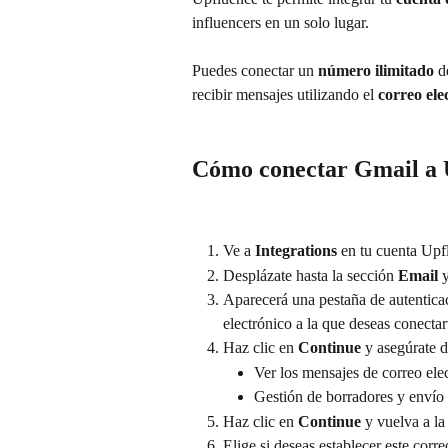
influencers en un solo lugar.
Puedes conectar un 
número ilimitado
 d
recibir mensajes utilizando el 
correo ele
Cómo conectar Gmail a 
Ve a 
Integrations
 en tu cuenta Upf
Desplázate hasta la sección 
Email
 
Aparecerá una pestaña de autenticac
electrónico a la que deseas conectar
Haz clic en 
Continue
 y asegúrate d
Ver los mensajes de correo ele
Gestión de borradores y envío 
Haz clic en 
Continue
 y vuelva a l
Elige si deseas establecer este corr