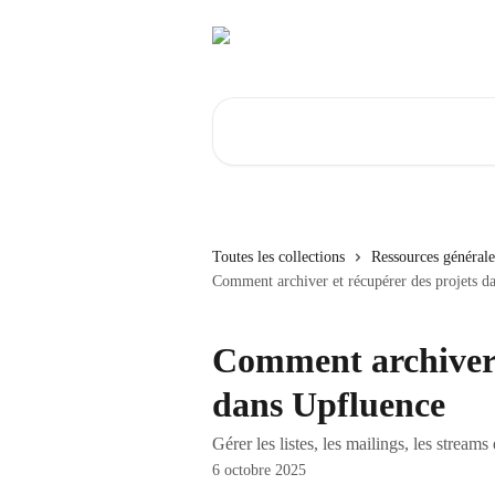
Passer au contenu principal
Rechercher un article...
Toutes les collections
Ressources générale
Comment archiver et récupérer des projets d
Comment archiver 
dans Upfluence
Gérer les listes, les mailings, les strea
6 octobre 2025