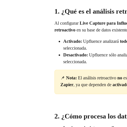
1. ¿Qué es el análisis re
Al configurar 
Live Capture para Infl
retroactivo
 en su base de datos existente
Activado:
 Upfluence analizará 
tod
seleccionada.
Desactivado:
 Upfluence sólo anali
seleccionada.
📌 
Nota:
 El análisis retroactivo 
no
 es
Zapier
, ya que dependen de 
activad
2. ¿Cómo procesa los dato