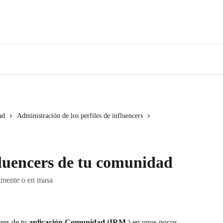
ad
Administración de los perfiles de influencers
luencers de tu comunidad
almente o en masa
ers de tu 
aplicación Comunidad (IRM
 ) en unos pocos 