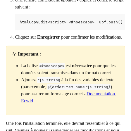
suivant :
htmlCopyEdit<script> <#noescape> _upf.push([ [ 
Cliquez sur 
Enregistrer
 pour confirmer les modifications.
💡 
Important :
La balise 
 est 
nécessaire
 pour que les 
<#noescape>
données soient transmises dans un format correct.
Ajoutez 
 à la fin des variables de texte 
?js_string
(par exemple, 
) 
${orderItem.name?js_string}
pour assurer un formatage correct - 
Documentation 
Ecwid
.
Une fois l'installation terminée, elle devrait ressembler à ce qui 
suit. Veuillez à nouveau sauvegarder les modifications et vous 