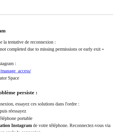
ram
e la tentative de reconnexion :
not completed due to missing permissions or early exit »
stagram :
s/manage_access/
ator Space
oblème persiste :
exion, essayez ces solutions dans l'ordre :
 puis réessayez
téléphone portable
cation Instagram
 de votre téléphone. Reconnectez-vous via 