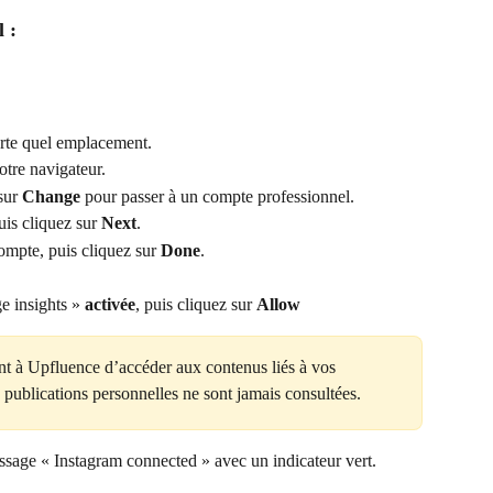
 :
rte quel emplacement.
tre navigateur.
sur 
Change
 pour passer à un compte professionnel.
uis cliquez sur 
Next
.
ompte, puis cliquez sur 
Done
.
 insights » 
activée
, puis cliquez sur 
Allow
nt à Upfluence d’accéder aux contenus liés à vos 
publications personnelles ne sont jamais consultées.
message « Instagram connected » avec un indicateur vert.