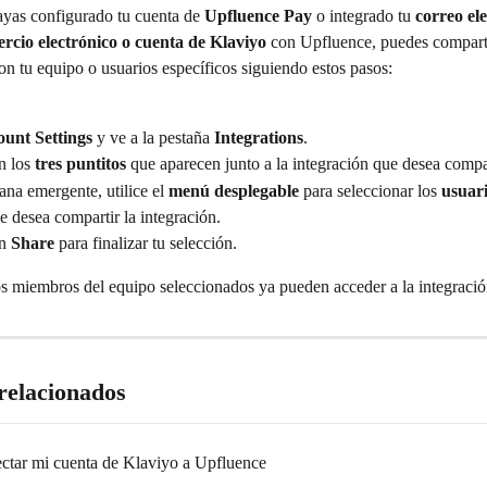
yas configurado tu cuenta de 
Upfluence Pay
 o integrado tu 
correo ele
rcio electrónico o cuenta de Klaviyo
 con Upfluence, puedes comparti
on tu equipo o usuarios específicos siguiendo estos pasos:
unt Settings
 y ve a la pestaña 
Integrations
.
n los 
tres puntitos
 que aparecen junto a la integración que desea compar
ana emergente, utilice el 
menú desplegable
 para seleccionar los 
usuar
e desea compartir la integración.
n 
Share
 para finalizar tu selección.
os miembros del equipo seleccionados ya pueden acceder a la integració
 relacionados
tar mi cuenta de Klaviyo a Upfluence