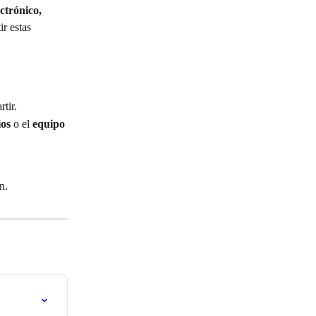
ctrónico, 
r estas 
tir.
ios
 o el 
equipo
n.