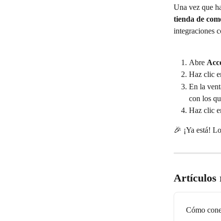
Una vez que ha
tienda de come
integraciones c
Abre 
Acco
Haz clic e
En la vent
con los qu
Haz clic e
🎉 ¡Ya está! L
Artículos
Cómo conec