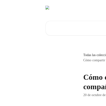
Ir al contenido principal
Buscar artículos...
Todas las colecc
Cómo compartir 
Cómo c
compañ
20 de octubre de